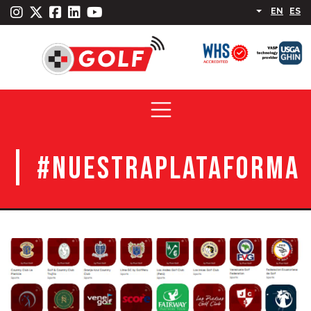
EN
ES
|
#NUESTRAPLATAFORMA